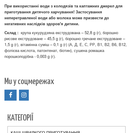
При використанні води з колодязів та каптажних джерел для
приготування дитячого харчування! Застосування
неперетравленої води або молока може призвести до
негативних наслідків здоров'я дитини.
Склад :
крупа кукурудзяна екструдована – 52,8 g (г), борошно
рисове екструдоване – 45,5 g (г), борошно гречане екструдоване –
1,5 g (г), вітамінна суміш – 0,1 g (г) (А, Д, Е, С, РР, В1, В2, В6, В12,
фолієва кислота, патонтенат, біотин), сушена ромашка
порошкоподібна - 0,003 g (г).
Ми у соцмережах
КАТЕГОРІЇ
КАШІ ШВИДКОГО ПРИГОТУВАННЯ